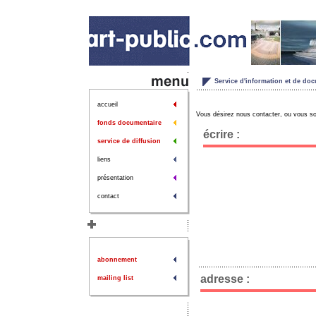
Service d'information et de docu
accueil
Vous désirez nous contacter, ou vous so
fonds documentaire
écrire :
service de diffusion
liens
présentation
contact
abonnement
adresse :
mailing list