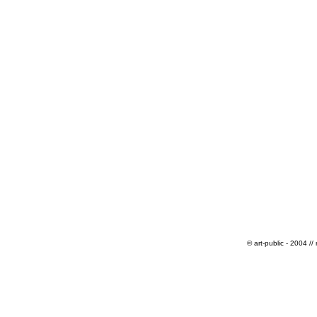
© art-public - 2004 // 