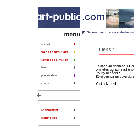
Service d'information et de documen
accueil
Liens :
fonds documentaire
service de diffusion
La base de données « Lien
liens
officielles qui administren
Pour y accéder :
présentation
Sélectionnez un pays dans
Auth failed
contact
abonnement
mailing list